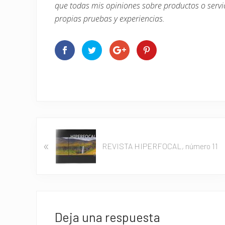
que todas mis opiniones sobre productos o servi
propias pruebas y experiencias.
E
«
n
REVISTA HIPERFOCAL, número 11
t
r
a
d
Interacciones
a
con
Deja una respuesta
a