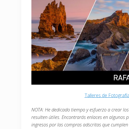
Talleres de Fotografí
NOTA: He dedicado tiempo y esfuerzo a crear los 
resulten útiles. Encontrarás enlaces en algunos 
ingresos por las compras adscritas que cumplen l