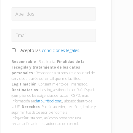
APELLIDOS
EMAIL
*
RGPD
*
Acepto las
condiciones legales
.
Responsable
: Rafa Irusta.
Finalidad de la
recogida y tratamiento de los datos
personales
: Responder a tu consulta o solicitud de
servicios a través del email que me facilites.
Legitimación
: Consentimiento del Interesado.
Destinatarios
: Hosting gestionado por Rafa Espada
(cumpliendo las exigencias del actual RGPD, más
información en:
http://rfspd.com
), ubicado dentro de
la UE.
Derechos
: Podrás acceder, rectificar, limitar y
suprimir tus datos escribiéndome a
info@rafairusta.com, así como presentar una
reclamación ante una autoridad de control.