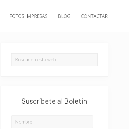
FOTOS IMPRESAS
BLOG
CONTACTAR
Barra
lateral
Buscar
en
principal
esta
web
Suscríbete al Boletín
NOMBRE
*