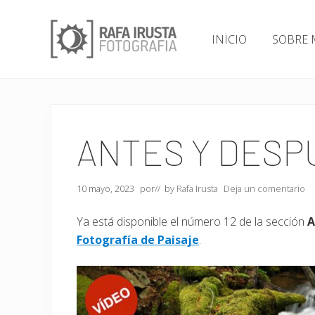
Skip
Saltar
Saltar
to
al
a
INICIO
SOBRE 
right
contenido
la
header
principal
barra
Fotógrafo
navigation
lateral
Profesional
principal
de
Naturaleza,
especializado
ANTES Y DESP
en
Fotografía
de
10 mayo, 2023
por
// by
Rafa Irusta
Deja un comentario
Paisaje.
Cursos,
Talleres
Ya está disponible el número 12 de la sección
A
y
Fotografía de Paisaje
.
Charlas
sobre
fotografía
y
flujo