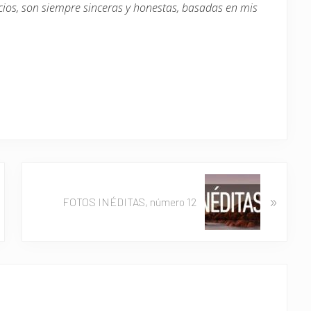
cios, son siempre sinceras y honestas, basadas en mis
S
»
i
FOTOS INÉDITAS, número 12
g
u
i
e
n
t