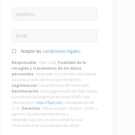
APELLIDOS
EMAIL
*
RGPD
*
Acepto las
condiciones legales
.
Responsable
: Rafa Irusta.
Finalidad de la
recogida y tratamiento de los datos
personales
: Responder a tu consulta o solicitud de
servicios a través del email que me facilites.
Legitimación
: Consentimiento del Interesado.
Destinatarios
: Hosting gestionado por Rafa Espada
(cumpliendo las exigencias del actual RGPD, más
información en:
http://rfspd.com
), ubicado dentro de
la UE.
Derechos
: Podrás acceder, rectificar, limitar y
suprimir tus datos escribiéndome a
info@rafairusta.com, así como presentar una
reclamación ante una autoridad de control.