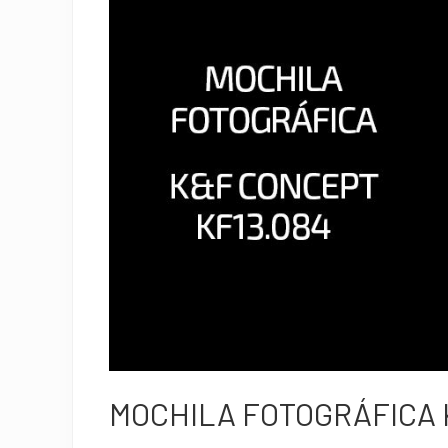
de
trabajo
de
Lightroom.
MOCHILA FOTOGRÁFICA 