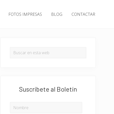
FOTOS IMPRESAS
BLOG
CONTACTAR
Barra
lateral
Buscar
en
principal
esta
web
Suscríbete al Boletín
NOMBRE
*