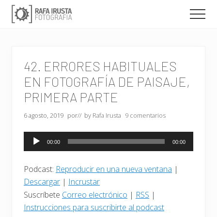
Menu
Saltar
Saltar
Men
al
a
Fotógrafo
contenido
la
Profesional
principal
barra
de
lateral
Naturaleza,
42. ERRORES HABITUALES
especializado
principal
en
EN FOTOGRAFÍA DE PAISAJE,
Fotografía
PRIMERA PARTE
de
Paisaje.
Cursos,
6 agosto, 2019
por
// by
Rafa Irusta
9 comentarios
Talleres
y
Reproductor
00:00
00:00
Charlas
de
sobre
audio
fotografía
Podcast:
Reproducir en una nueva ventana
|
y
Descargar
|
Incrustar
flujo
de
Suscríbete
Correo electrónico
|
RSS
|
trabajo
Instrucciones para suscribirte al podcast
de