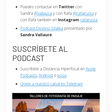
Puedes contactar en
Twitter
con
Sandra
@vallausa
y con Rafa
@rafairusta
y
con Rafa también en
Instagram
rafairusta
Podcast Destino Sifakka
presentado por
Sandra Vallaure
SUSCRÍBETE AL
PODCAST
Suscríbete a Distancia Hiperfocal en
Apple
Podcasts
,
Android
o
ivoox
Únete a nuestro canal en Telegram