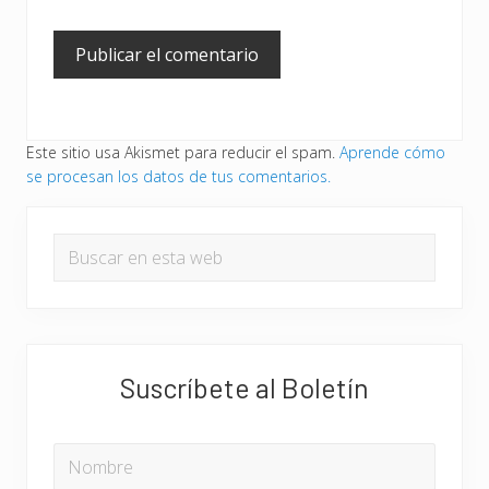
Este sitio usa Akismet para reducir el spam.
Aprende cómo
se procesan los datos de tus comentarios.
Barra
Buscar
lateral
en
principal
esta
web
Suscríbete al Boletín
NOMBRE
*