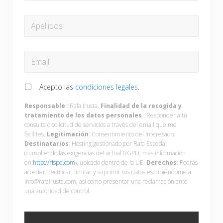
APELLIDOS
EMAIL
*
RGPD
*
Acepto las
condiciones legales
.
Responsable
: Rafa Irusta.
Finalidad de la recogida y
tratamiento de los datos personales
: Responder a tu
consulta o solicitud de servicios a través del email que me
facilites.
Legitimación
: Consentimiento del Interesado.
Destinatarios
: Hosting gestionado por Rafa Espada
(cumpliendo las exigencias del actual RGPD, más información
en:
http://rfspd.com
), ubicado dentro de la UE.
Derechos
: Podrás
acceder, rectificar, limitar y suprimir tus datos escribiéndome a
info@rafairusta.com, así como presentar una reclamación ante
una autoridad de control.