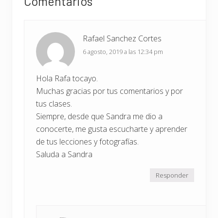
Comentarios
n
con
i
t
o
los
e
r
e
Rafael Sanchez Cortes
lectores
:
n
6 agosto, 2019 a las 12:34 pm
t
r
Hola Rafa tocayo.
a
Muchas gracias por tus comentarios y por
d
tus clases.
a
Siempre, desde que Sandra me dio a
:
conocerte, me gusta escucharte y aprender
de tus lecciones y fotografías.
Saluda a Sandra
Responder