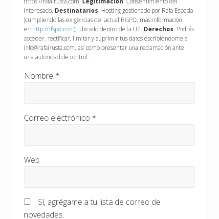
https://rafairusta.com.
Legitimación
: Consentimiento del
Interesado.
Destinatarios
: Hosting gestionado por Rafa Espada
(cumpliendo las exigencias del actual RGPD, más información
en:
http://rfspd.com
), ubicado dentro de la UE.
Derechos
: Podrás
acceder, rectificar, limitar y suprimir tus datos escribiéndome a
info@rafairusta.com, así como presentar una reclamación ante
una autoridad de control.
Nombre
*
Correo electrónico
*
Web
Sí, agrégame a tu lista de correo de
novedades.